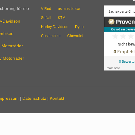
cherung für die
V-Rod
us muscle car
Softail
KTM
y-Davidson
Harley Davidson
Dyna
mbikes
Custombike
Chevrolet
n Motorräder
ry Motorräder
mpressum
|
Datenschutz
|
Kontakt